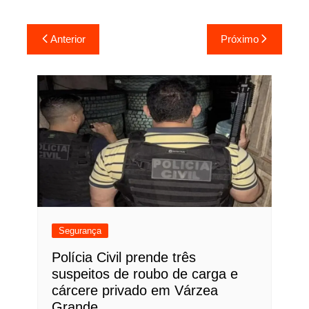
Navegação
Anterior
Próximo
de
Post
Segurança
Polícia Civil prende três
suspeitos de roubo de carga e
cárcere privado em Várzea
Grande