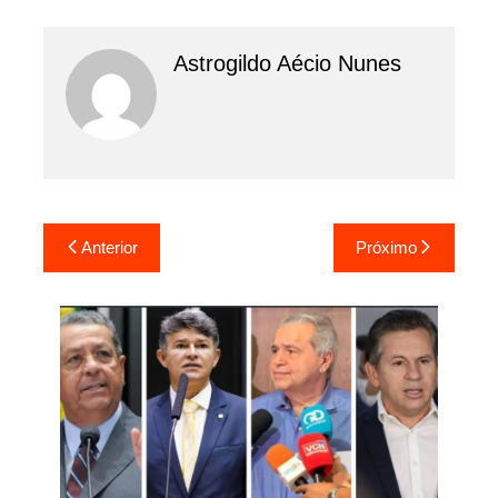
Astrogildo Aécio Nunes
Navegação
Anterior
Próximo
de
Post