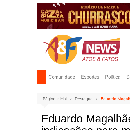
Ir
para
o
conteúdo
Comunidade
Esportes
Política
S
Página inicial
Destaque
Eduardo Magalh
Eduardo Magalhã