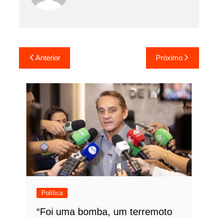
Navegação
Anterior
Próximo
de
Post
Política
“Foi uma bomba, um terremoto