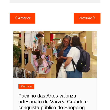
Navegação
Anterior
Próximo
de
Post
Política
Pacinho das Artes valoriza
artesanato de Várzea Grande e
conquista público do Shopping