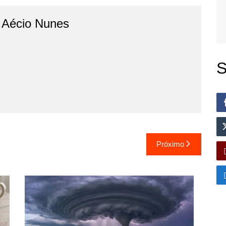
o Aécio Nunes
S
Próximo