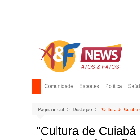
Ir
para
o
conteúdo
Comunidade
Esportes
Política
Saúd
Página inicial
Destaque
“Cultura de Cuiabá
“Cultura de Cuiabá