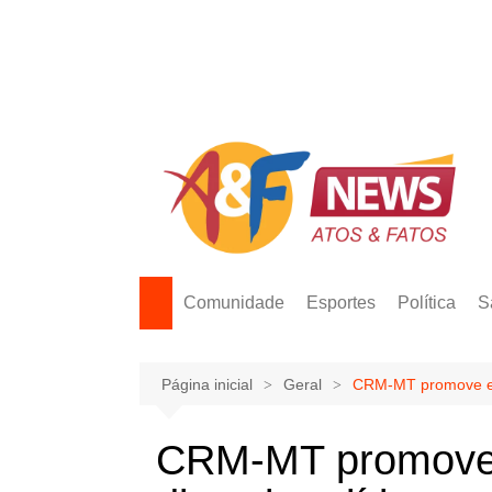
Ir
para
o
conteúdo
Comunidade
Esportes
Política
S
Página inicial
Geral
CRM-MT promove eve
CRM-MT promove 