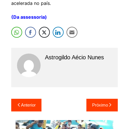
acelerada no país.
(Da assessoria)
Astrogildo Aécio Nunes
Navegação
Anterior
Próximo
de
Post