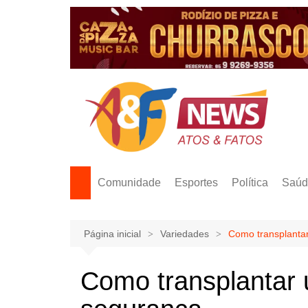
Ir
para
o
conteúdo
Comunidade
Esportes
Política
Saúd
Página inicial
Variedades
Como transplanta
Como transplantar