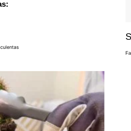
as:
S
uculentas
Fa