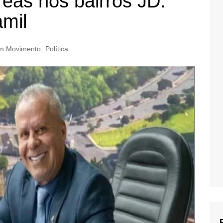
reas nos bairros JD.
mil
m Movimento
,
Política