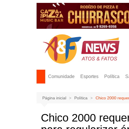
Ir
para
o
conteúdo
Comunidade
Esportes
Política
S
Página inicial
Política
Chico 2000 requer
Chico 2000 requer