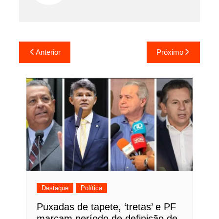
Navegação
Anterior
Próximo
de
Post
Destaque
Política
Puxadas de tapete, ‘tretas’ e PF
marcam período de definição de