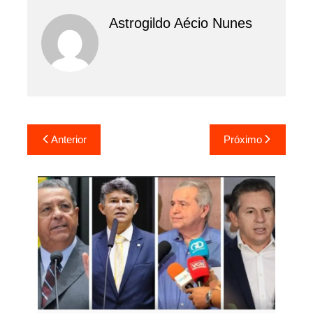
Astrogildo Aécio Nunes
Navegação
Anterior
Próximo
de
Post