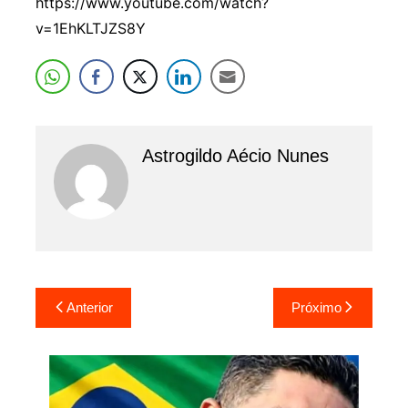
https://www.youtube.com/watch?
v=1EhKLTJZS8Y
Astrogildo Aécio Nunes
Navegação
Anterior
Próximo
de
Post