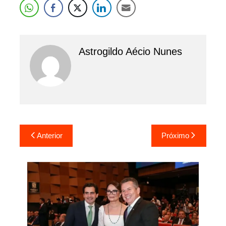
Astrogildo Aécio Nunes
Navegação
Anterior
Próximo
de
Post