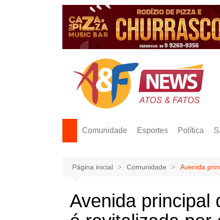
Ir
para
o
conteúdo
Comunidade
Esportes
Política
S
Página inicial
Comunidade
Avenida prin
Avenida principal 