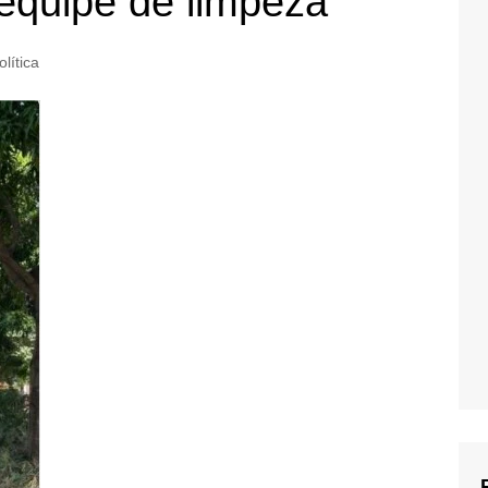
 equipe de limpeza
olítica