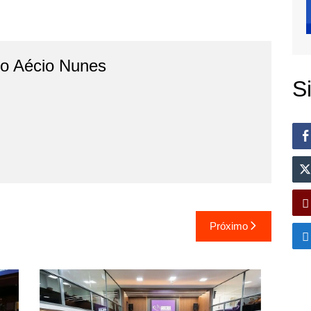
do Aécio Nunes
S
Próximo