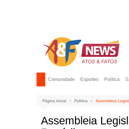
Ir
para
o
conteúdo
Comunidade
Esportes
Política
S
Página inicial
Política
Assembleia Legisl
Assembleia Legis