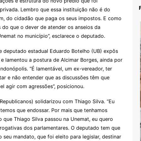
lações e estrutura do novo prédio que foi
 privada. Lembro que essa instituição não é do
sim, do cidadão que paga os seus impostos. E como
 do que o dever de atender os anseios da
nemat no município”, esclarece o deputado.
 e deputado estadual Eduardo Botelho (UB) expôs
e e lamentou a postura de Alcimar Borges, ainda por
donópolis. “É lamentável, um ex-vereador, ter
ntar e não entender que as discussões têm que
el agir com agressões”, posicionou.
epublicanos) solidarizou com Thiago Silva. “Eu
, temos que endossar. Por mais que tenhamos
 que Thiago Silva passou na Unemat, eu quero
errogativas dos parlamentares. O deputado tem que
seu mandato, que foi eleito para legislar, destinar