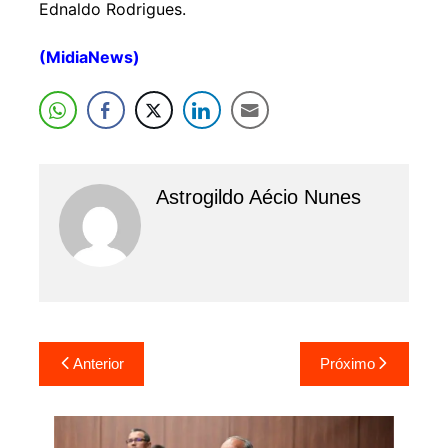
Ednaldo Rodrigues.
(MidiaNews)
Astrogildo Aécio Nunes
Navegação
Anterior
Próximo
de
Post