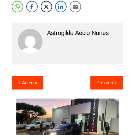
Astrogildo Aécio Nunes
Navegação
Anterior
Próximo
de
Post