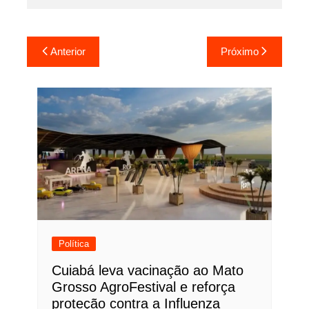
Navegação
Anterior
Próximo
de
Post
Política
Cuiabá leva vacinação ao Mato
Grosso AgroFestival e reforça
proteção contra a Influenza