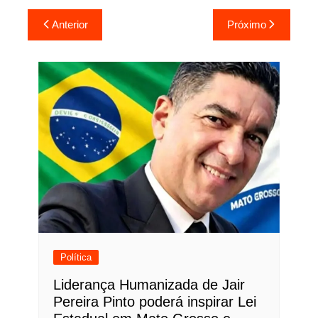
Navegação
Anterior
Próximo
de
Post
Política
Liderança Humanizada de Jair
Pereira Pinto poderá inspirar Lei