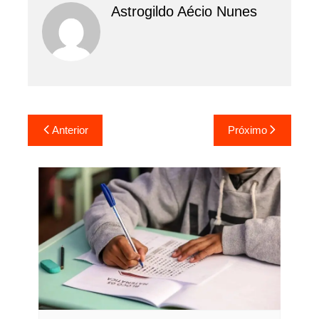
Astrogildo Aécio Nunes
Navegação
Anterior
Próximo
de
Post