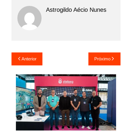
Astrogildo Aécio Nunes
Navegação
Anterior
Próximo
de
Post