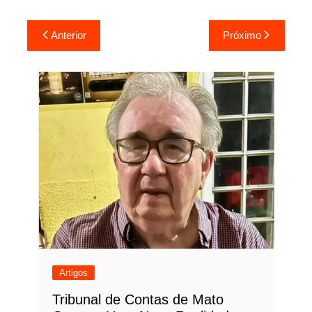
Navegação
Anterior
Próximo
de
Post
Artigos
Tribunal de Contas de Mato