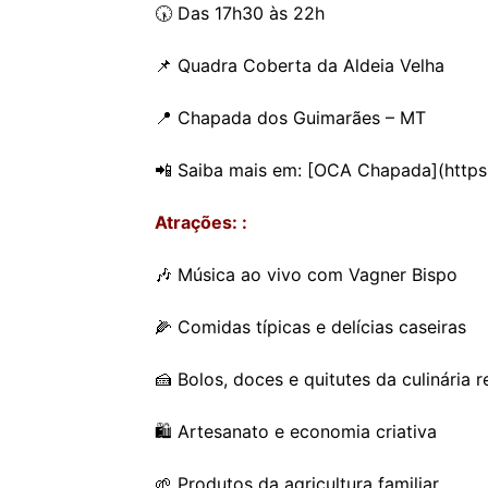
🕠 Das 17h30 às 22h
📌 Quadra Coberta da Aldeia Velha
📍 Chapada dos Guimarães – MT
📲 Saiba mais em: [OCA Chapada](http
Atrações: :
🎶 Música ao vivo com Vagner Bispo
🌽 Comidas típicas e delícias caseiras
🍰 Bolos, doces e quitutes da culinária r
🛍️ Artesanato e economia criativa
🌱 Produtos da agricultura familiar