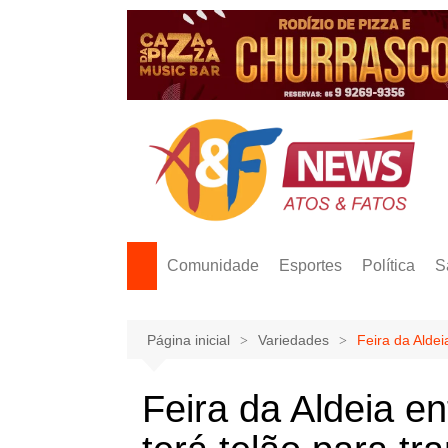
Ir
para
o
conteúdo
Comunidade
Esportes
Política
S
Página inicial
Variedades
Feira da Aldei
Feira da Aldeia e