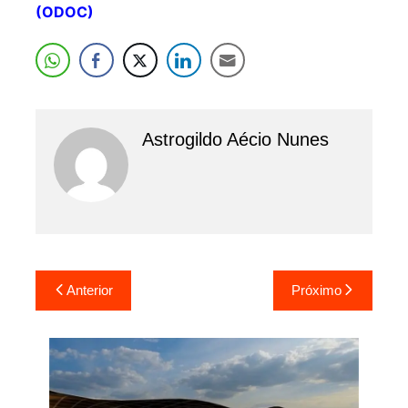
(ODOC)
Astrogildo Aécio Nunes
Navegação
Anterior
Próximo
de
Post