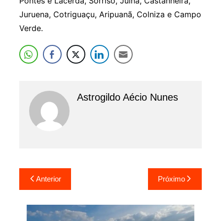
Pontes e Lacerda, Sorriso, Juína, Castanheira,
Juruena, Cotriguaçu, Aripuanã, Colniza e Campo
Verde.
Astrogildo Aécio Nunes
Navegação
Anterior
Próximo
de
Post