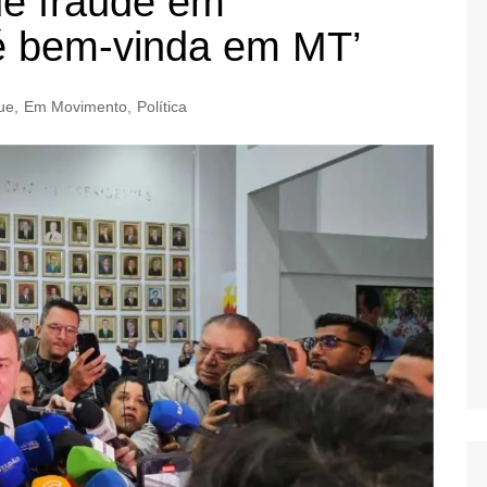
e fraude em
 é bem-vinda em MT’
ue
,
Em Movimento
,
Política