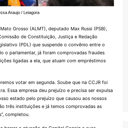
ssa Araujo / Leiagora
e Mato Grosso (ALMT), deputado Max Russi (PSB),
 Comissão de Constituição, Justiça e Redação
gislativo (PDL) que suspende o convênio entre o
do o parlamentar, já foram comprovadas fraudes
uições ligadas a ela, que atuam com empréstimos
eremos votar em segunda. Soube que na CCJR foi
ra. Essa empresa deu prejuízo e precisa ser expulsa
osso estado pelo prejuízo que causou aos nossos
são três instituições e já temos comprovadas as
s”, completou.
sa barrar a atuação da Capital Consig e suas