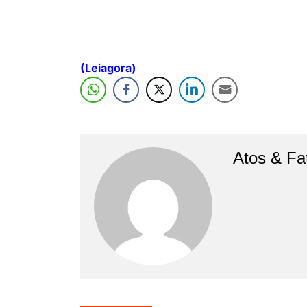
(
Leiagora)
Atos & Fa