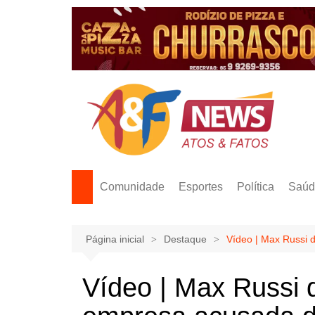
Ir
para
o
conteúdo
Comunidade
Esportes
Política
Saúd
Página inicial
Destaque
Vídeo | Max Russi 
Vídeo | Max Russi 