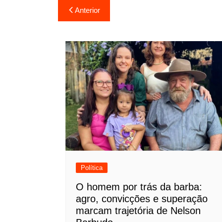
Navegação
Anterior
de
Post
Política
O homem por trás da barba:
agro, convicções e superação
marcam trajetória de Nelson