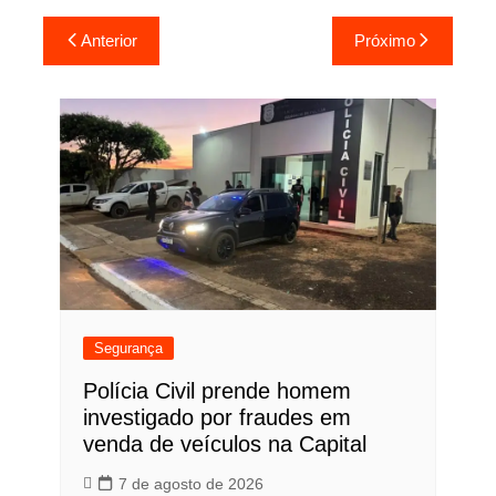
Navegação
Anterior
Próximo
de
Post
Segurança
Polícia Civil prende homem
investigado por fraudes em
venda de veículos na Capital
7 de agosto de 2026