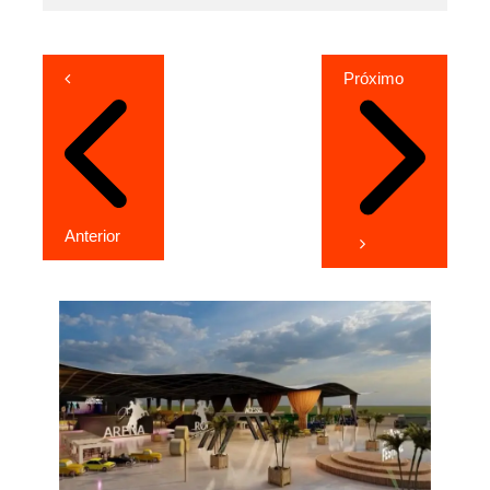
Navegação
Próximo
de
Post
Anterior