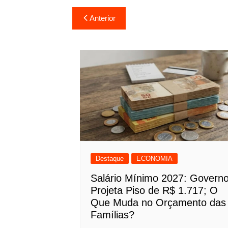
Navegação
Anterior
de
Post
Destaque
ECONOMIA
Salário Mínimo 2027: Govern
Projeta Piso de R$ 1.717; O
Que Muda no Orçamento das
Famílias?