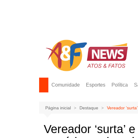
Ir
para
o
conteúdo
Comunidade
Esportes
Política
S
Página inicial
Destaque
Vereador ‘surta
Vereador ‘surta’ e