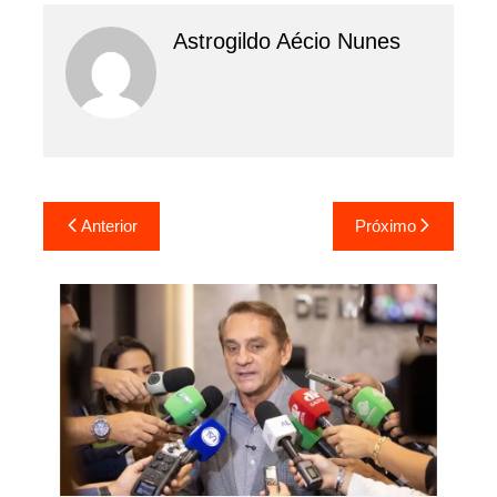
Astrogildo Aécio Nunes
Navegação
Anterior
Próximo
de
Post