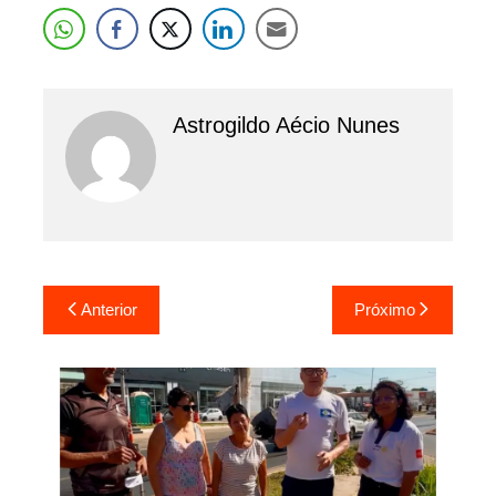
Astrogildo Aécio Nunes
Navegação
Anterior
Próximo
de
Post