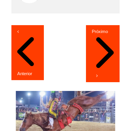
Navegação
Próximo
de
Post
Anterior