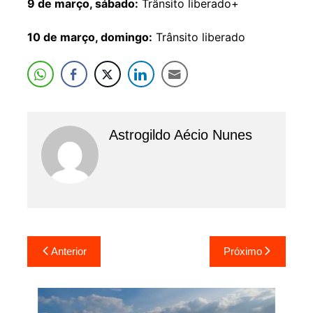
9 de março, sábado:
Trânsito liberado+
10 de março, domingo:
Trânsito liberado
Astrogildo Aécio Nunes
Navegação
Anterior
Próximo
de
Post