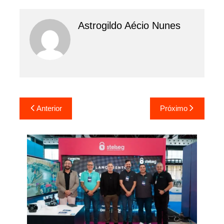
Astrogildo Aécio Nunes
Navegação
Anterior
Próximo
de
Post