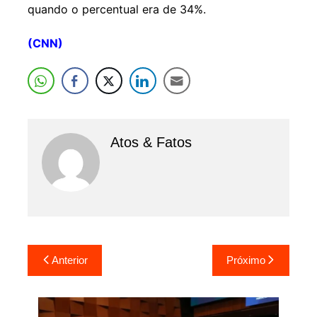
quando o percentual era de 34%.
(CNN)
Atos & Fatos
Navegação
Anterior
Próximo
de
Post