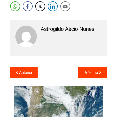
Astrogildo Aécio Nunes
Navegação
Anterior
Próximo
de
Post