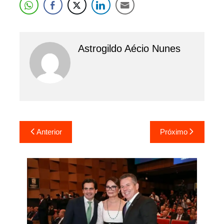
Astrogildo Aécio Nunes
Navegação
Anterior
Próximo
de
Post