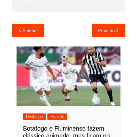
Navegação
Anterior
Próximo
de
Post
Destaque
Esporte
Botafogo e Fluminense fazem
clássico animado, mas ficam no