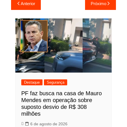
Navegação
Anterior
Próximo
de
Post
Destaque
Segurança
PF faz busca na casa de Mauro
Mendes em operação sobre
suposto desvio de R$ 308
milhões
6 de agosto de 2026