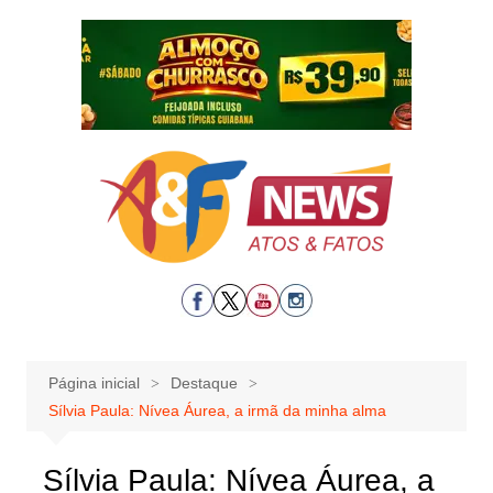
Ir
para
o
conteúdo
Página inicial
Destaque
Sílvia Paula: Nívea Áurea, a irmã da minha alma
Sílvia Paula: Nívea Áurea, a