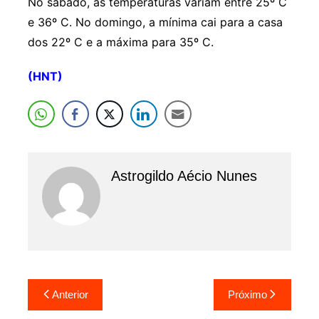
No sábado, as temperaturas variam entre 25º C
e 36º C. No domingo, a mínima cai para a casa
dos 22º C e a máxima para 35º C.
(HNT)
Astrogildo Aécio Nunes
Navegação
Anterior
Próximo
de