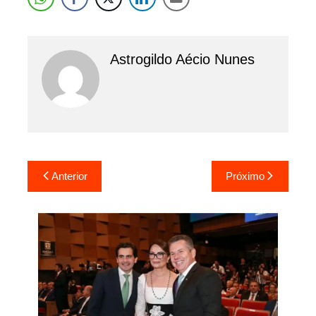
Astrogildo Aécio Nunes
Navegação
Anterior
Próximo
de
Post