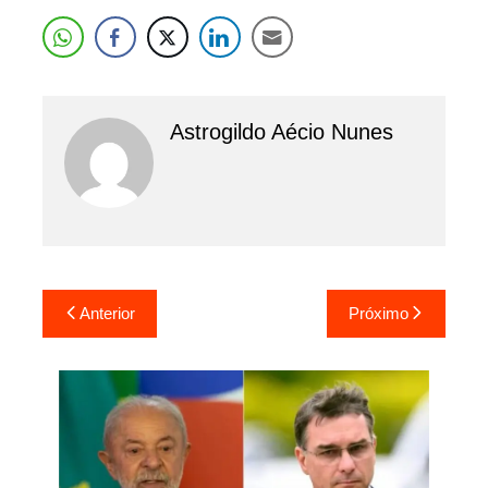
Astrogildo Aécio Nunes
Navegação
Anterior
Próximo
de
Post