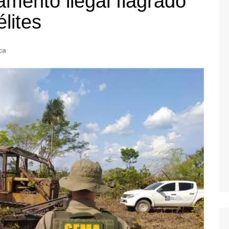
ento ilegal flagrado
lites
ica