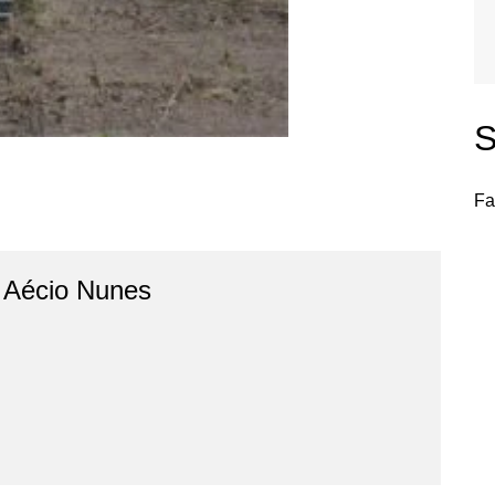
S
Fa
o Aécio Nunes