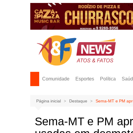
Ir
para
o
conteúdo
Comunidade
Esportes
Política
Saúd
Página inicial
Destaque
Sema-MT e PM apre
Sema-MT e PM ap