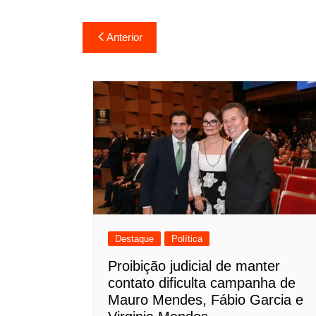
Navegação
Anterior
de
Post
Destaque
Política
Proibição judicial de manter
contato dificulta campanha de
Mauro Mendes, Fábio Garcia e