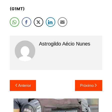
(G1MT)
Astrogildo Aécio Nunes
Navegação
Anterior
Próximo
de
Post