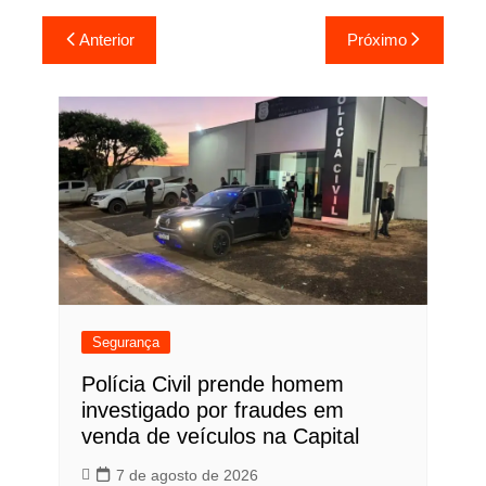
Navegação
Anterior
Próximo
de
Post
Segurança
Polícia Civil prende homem
investigado por fraudes em
venda de veículos na Capital
7 de agosto de 2026