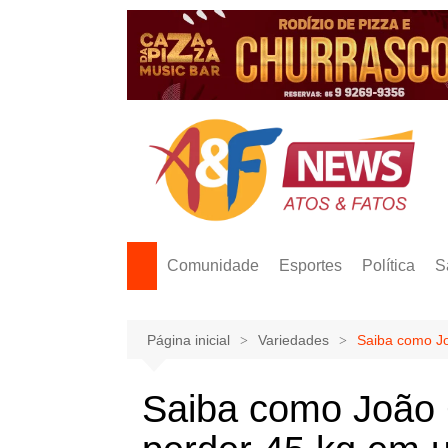
Ir
para
o
conteúdo
Comunidade
Esportes
Política
S
Página inicial
Variedades
Saiba como J
Saiba como João