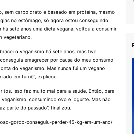
o, sem carboidrato e baseado em proteína, mesmo
rurgias no estômago, só agora estou conseguindo
a há sete anos uma dieta vegana, voltou a consumir
m vegetariano.
racei o veganismo há sete anos, mas tive
o conseguia emagrecer por causa do meu consumo
 conta do veganismo. Mas nunca fui um vegano
rrado em turnê”, explicou.
tos. Isso faz muito mal para a saúde. Então, para
eu veganismo, consumindo ovo e iogurte. Mas não
az parte do passado”, finalizou.
o-joao-gordo-conseguiu-perder-45-kg-em-um-ano/