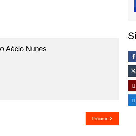
S
do Aécio Nunes
Próximo