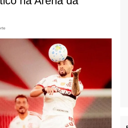
tico na Arena da
rte