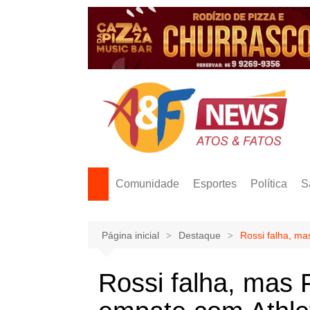
Ir
para
o
conteúdo
Comunidade
Esportes
Política
S
Página inicial
Destaque
Rossi falha, m
Rossi falha, mas