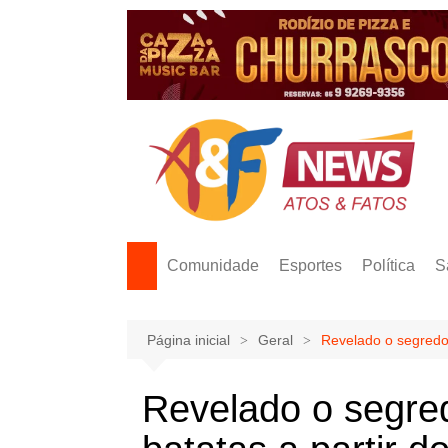
Ir
para
o
conteúdo
Comunidade
Esportes
Política
S
Página inicial
Geral
Revelado o segredo:
Revelado o segred